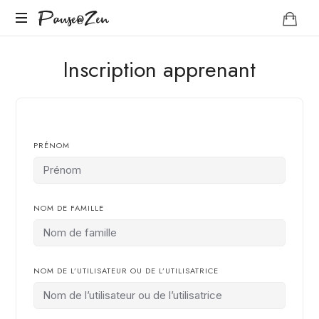
Pause@Zen
Pause@Zen
Méditation
Inscription apprenant
guidée
et
auto-
hypnose
PRÉNOM
NOM DE FAMILLE
NOM DE L’UTILISATEUR OU DE L’UTILISATRICE