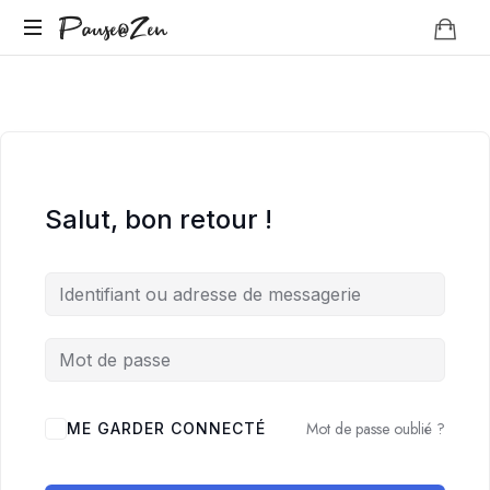
Pause@Zen
Pause@Zen
Méditation
guidée
et
auto-
hypnose
Salut, bon retour !
Mot de passe oublié ?
ME GARDER CONNECTÉ